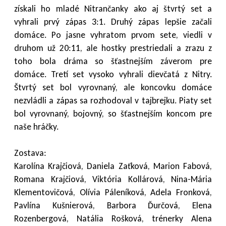
získali ho mladé Nitrančanky ako aj štvrtý set a
vyhrali prvý zápas 3:1. Druhý zápas lepšie začali
domáce. Po jasne vyhratom prvom sete, viedli v
druhom už 20:11, ale hostky prestriedali a zrazu z
toho bola dráma so šťastnejším záverom pre
domáce. Tretí set vysoko vyhrali dievčatá z Nitry.
Štvrtý set bol vyrovnaný, ale koncovku domáce
nezvládli a zápas sa rozhodoval v tajbrejku. Piaty set
bol vyrovnaný, bojovný, so šťastnejším koncom pre
naše hráčky.
Zostava:
Karolína Krajčiová, Daniela Zaťková, Marion Fabová,
Romana Krajčiová, Viktória Kollárová, Nina-Mária
Klementovičová, Olívia Páleníková, Adela Fronková,
Pavlína Kušnierová, Barbora Ďurčová, Elena
Rozenbergová, Natália Rošková, trénerky Alena