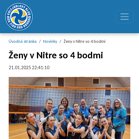
Preskočiť na obsah
Preskočiť na hlavné menu
Úvodná stránka
Novinky
Ženy v Nitre so 4 bodmi
Ženy v Nitre so 4 bodmi
21.01.2025 22:41:10