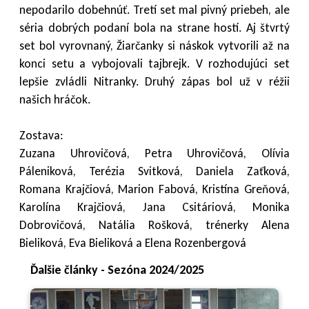
nepodarilo
dobehnúť. Tretí set mal pivný priebeh, ale
séria dobrých podaní bola na strane hostí. Aj štvrtý
set bol vyrovnaný, Žiarčanky si náskok vytvorili až na
konci setu a vybojovali tajbrejk. V rozhodujúci set
lepšie zvládli Nitranky. Druhý zápas bol už v réžii
našich hráčok.
Zostava:
Zuzana Uhrovičová, Petra Uhrovičová, Olívia
Páleniková, Terézia Svitková, Daniela Zaťková,
Romana Krajčiová, Marion Fabová, Kristína Greňová,
Karolína Krajčiová, Jana Csitáriová, Monika
Dobrovičová, Natália Rošková, trénerky Alena
Bieliková, Eva Bieliková a Elena Rozenbergová
Ďalšie články - Sezóna 2024/2025