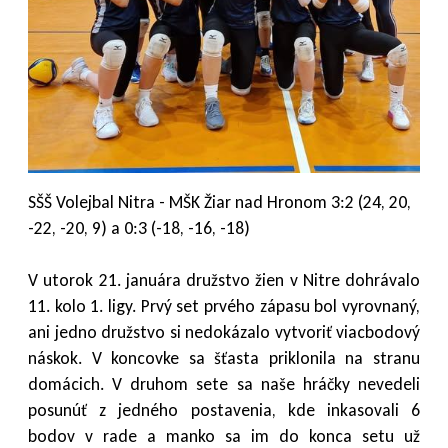
SŠŠ Volejbal Nitra - MŠK Žiar nad Hronom 3:2 (24, 20,
-22, -20, 9) a 0:3 (-18, -16, -18)
V utorok 21. januára družstvo žien v Nitre dohrávalo
11. kolo 1. ligy. Prvý set prvého zápasu bol vyrovnaný,
ani jedno družstvo si nedokázalo vytvoriť viacbodový
náskok. V koncovke sa šťasta priklonila na stranu
domácich. V druhom sete sa naše hráčky nevedeli
posunúť z jedného postavenia, kde inkasovali 6
bodov v rade a manko sa im do konca setu už