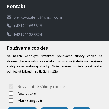
Kontakt
bielikova.alena@gmail.com
+421911655619
+421911333324
Používame cookies
Social
Na našich webových stránkach používame súbory cookie na
zhromažďovanie údajov za účelom vytvárania štatistík na zlepšenie
Facebook
kvality našej webovej stránky. Naše cookies môžete prijať alebo
Instagram
odmietnuť kliknutím na tlačidlá nižšie.
WhatsApp
Nevyhnutné súbory cookie
© 2026 Arrabella s.r.o., mayabella s.r.o., Všetky práva vyhradené.
Analytické
Marketingové